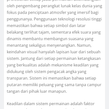
oleh pengembang perangkat lunak kelas dunia yang
fokus pada penciptaan atmosfer yang imersif bagi
penggunanya. Penggunaan teknologi resolusi tinggi
memastikan bahwa setiap simbol dan latar
belakang terlihat tajam, sementara efek suara yang
dinamis membantu membangun suasana yang
menantang sekaligus menyenangkan. Namun,
keindahan visual hanyalah lapisan luar dari sebuah
sistem. Jantung dari setiap permainan ketangkasan
yang berkualitas adalah mekanisme keadilan yang
didukung oleh sistem pengacak angka yang
transparan. Sistem ini memastikan bahwa setiap
putaran memiliki peluang yang sama tanpa campur
tangan dari pihak luar manapun.
Keadilan dalam sistem permainan adalah faktor