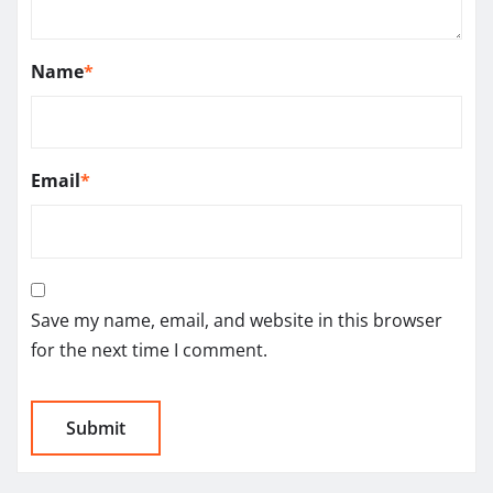
Name
*
Email
*
Save my name, email, and website in this browser
for the next time I comment.