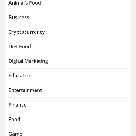
Animal’s Food
Business
Cryptocurrency
Diet Food
Digital Marketing
Education
Entertainment
Finance
Food
Game