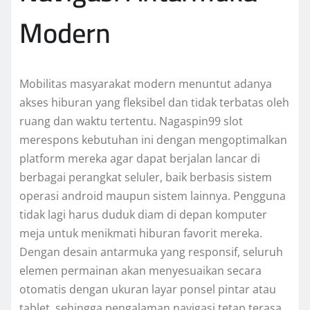
Modern
Mobilitas masyarakat modern menuntut adanya
akses hiburan yang fleksibel dan tidak terbatas oleh
ruang dan waktu tertentu. Nagaspin99 slot
merespons kebutuhan ini dengan mengoptimalkan
platform mereka agar dapat berjalan lancar di
berbagai perangkat seluler, baik berbasis sistem
operasi android maupun sistem lainnya. Pengguna
tidak lagi harus duduk diam di depan komputer
meja untuk menikmati hiburan favorit mereka.
Dengan desain antarmuka yang responsif, seluruh
elemen permainan akan menyesuaikan secara
otomatis dengan ukuran layar ponsel pintar atau
tablet, sehingga pengalaman navigasi tetap terasa