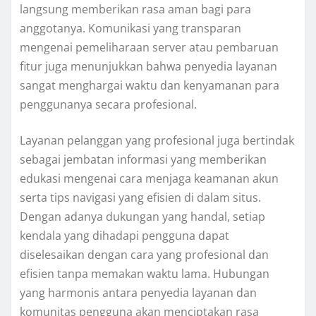
langsung memberikan rasa aman bagi para
anggotanya. Komunikasi yang transparan
mengenai pemeliharaan server atau pembaruan
fitur juga menunjukkan bahwa penyedia layanan
sangat menghargai waktu dan kenyamanan para
penggunanya secara profesional.
Layanan pelanggan yang profesional juga bertindak
sebagai jembatan informasi yang memberikan
edukasi mengenai cara menjaga keamanan akun
serta tips navigasi yang efisien di dalam situs.
Dengan adanya dukungan yang handal, setiap
kendala yang dihadapi pengguna dapat
diselesaikan dengan cara yang profesional dan
efisien tanpa memakan waktu lama. Hubungan
yang harmonis antara penyedia layanan dan
komunitas pengguna akan menciptakan rasa