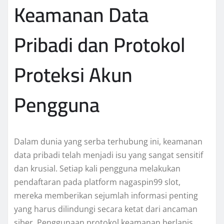
Keamanan Data
Pribadi dan Protokol
Proteksi Akun
Pengguna
Dalam dunia yang serba terhubung ini, keamanan
data pribadi telah menjadi isu yang sangat sensitif
dan krusial. Setiap kali pengguna melakukan
pendaftaran pada platform nagaspin99 slot,
mereka memberikan sejumlah informasi penting
yang harus dilindungi secara ketat dari ancaman
siber. Penggunaan protokol keamanan berlapis