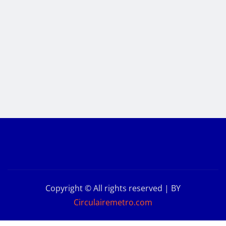
Copyright © All rights reserved | BY
Circulairemetro.com