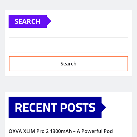
SEARCH
Search
RECENT POSTS
OXVA XLIM Pro 2 1300mAh – A Powerful Pod