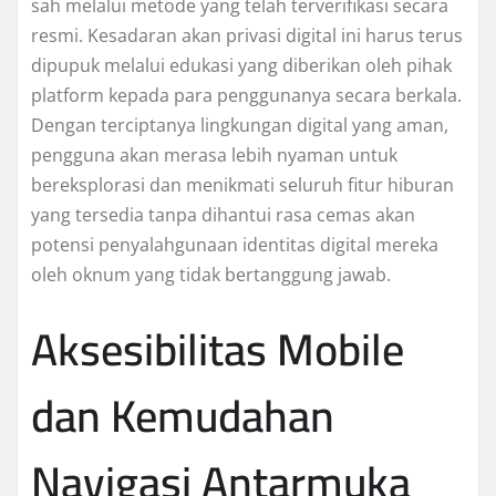
sah melalui metode yang telah terverifikasi secara
resmi. Kesadaran akan privasi digital ini harus terus
dipupuk melalui edukasi yang diberikan oleh pihak
platform kepada para penggunanya secara berkala.
Dengan terciptanya lingkungan digital yang aman,
pengguna akan merasa lebih nyaman untuk
bereksplorasi dan menikmati seluruh fitur hiburan
yang tersedia tanpa dihantui rasa cemas akan
potensi penyalahgunaan identitas digital mereka
oleh oknum yang tidak bertanggung jawab.
Aksesibilitas Mobile
dan Kemudahan
Navigasi Antarmuka