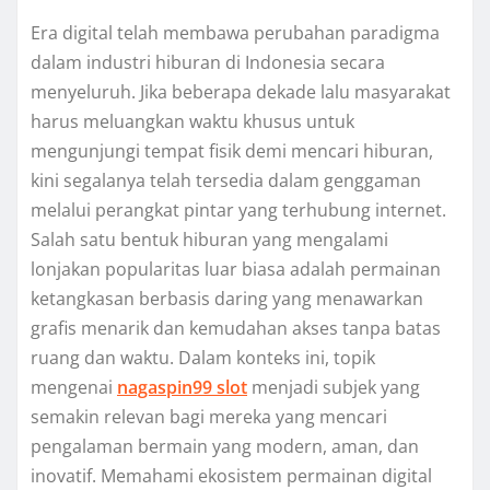
Era digital telah membawa perubahan paradigma
dalam industri hiburan di Indonesia secara
menyeluruh. Jika beberapa dekade lalu masyarakat
harus meluangkan waktu khusus untuk
mengunjungi tempat fisik demi mencari hiburan,
kini segalanya telah tersedia dalam genggaman
melalui perangkat pintar yang terhubung internet.
Salah satu bentuk hiburan yang mengalami
lonjakan popularitas luar biasa adalah permainan
ketangkasan berbasis daring yang menawarkan
grafis menarik dan kemudahan akses tanpa batas
ruang dan waktu. Dalam konteks ini, topik
mengenai
nagaspin99 slot
menjadi subjek yang
semakin relevan bagi mereka yang mencari
pengalaman bermain yang modern, aman, dan
inovatif. Memahami ekosistem permainan digital