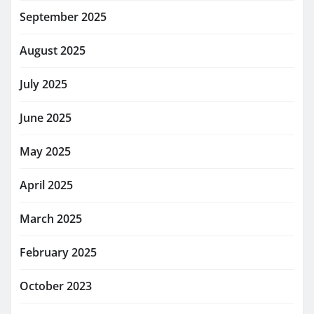
September 2025
August 2025
July 2025
June 2025
May 2025
April 2025
March 2025
February 2025
October 2023