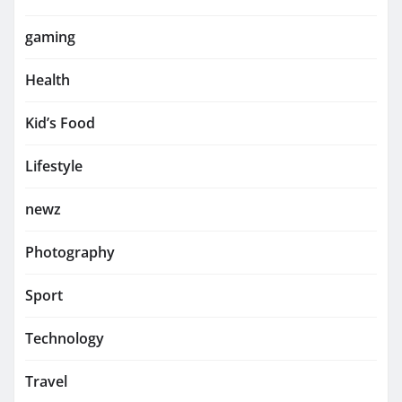
gaming
Health
Kid’s Food
Lifestyle
newz
Photography
Sport
Technology
Travel