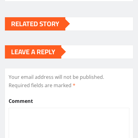
RELATED STORY
LEAVE A REPLY
Your email address will not be published.
Required fields are marked
*
Comment