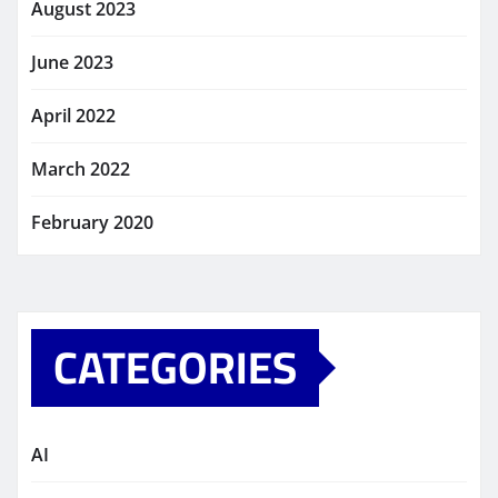
August 2023
June 2023
April 2022
March 2022
February 2020
CATEGORIES
AI