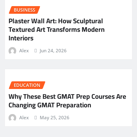
BUSINESS
Plaster Wall Art: How Sculptural
Textured Art Transforms Modern
Interiors
Alex
Jun 24, 2026
EDUCATION
Why These Best GMAT Prep Courses Are
Changing GMAT Preparation
Alex
May 25, 2026